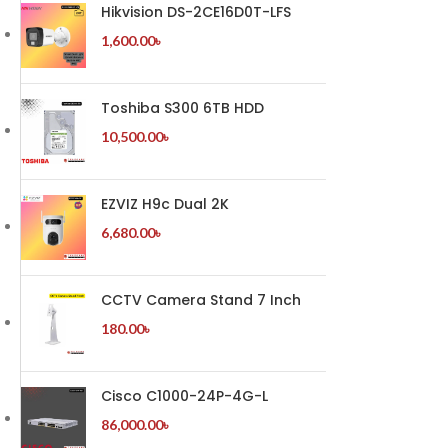
Hikvision DS-2CE16D0T-LFS
1,600.00
৳
Toshiba S300 6TB HDD
10,500.00
৳
EZVIZ H9c Dual 2K
6,680.00
৳
CCTV Camera Stand 7 Inch
180.00
৳
Cisco C1000-24P-4G-L
86,000.00
৳