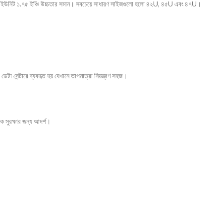
িটি ইউনিট ১.৭৫ ইঞ্চি উচ্চতার সমান। সবচেয়ে সাধারণ সাইজগুলো হলো ৪২U, ৪৫U এবং ৪৭U।
া সেন্টারে ব্যবহৃত হয় যেখানে তাপমাত্রা নিয়ন্ত্রণ সহজ।
ে সুরক্ষার জন্য আদর্শ।