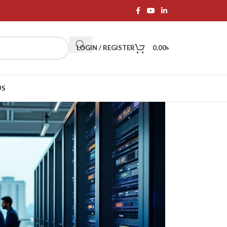
LOGIN / REGISTER
0.00
৳
US