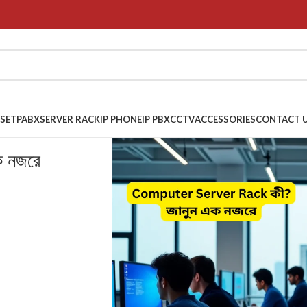
 SET
PABX
SERVER RACK
IP PHONE
IP PBX
CCTV
ACCESSORIES
CONTACT 
 নজরে