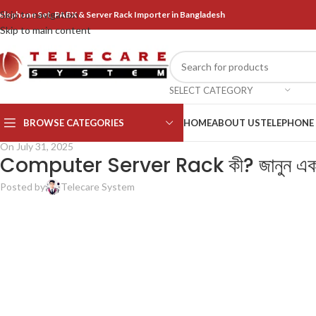
Skip to navigation
elephone Set, PABX & Server Rack Importer in Bangladesh
Skip to main content
SELECT CATEGORY
BROWSE CATEGORIES
HOME
ABOUT US
TELEPHONE
On July 31, 2025
Computer Server Rack কী? জানুন এক
Posted by
Telecare System